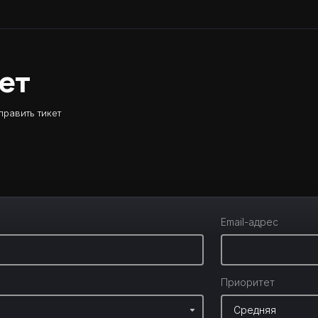
ет
править тикет
Email-адрес
Приоритет