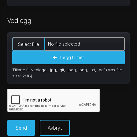
Vedlegg
No file selected
Select File
Legg til mer
Tillatte fil-vedlegg: .jpg, .gif, .jpeg, .png, .txt, .pdf (Max file
size: 2MB)
Avbryt