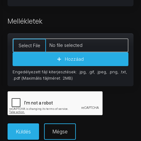
Mellékletek
No file selected
Select File
Hozzáad
Engedélyezett fájl kiterjesztések: .jpg, .gif, .jpeg, .png, .txt,
.pdf (Maximális fájlméret: 2MB)
Mégse