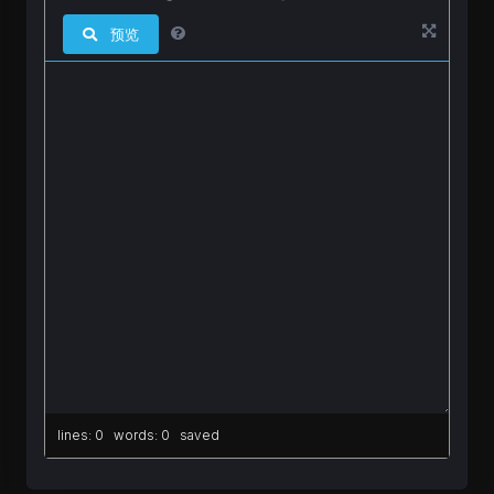
预览
lines: 0 words: 0
saved