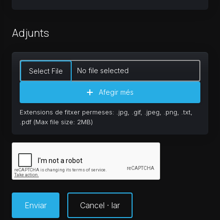
Adjunts
No file selected
Select File
Afegir més
Extensions de fitxer permeses: .jpg, .gif, .jpeg, .png, .txt,
.pdf (Max file size: 2MB)
Cancel · lar