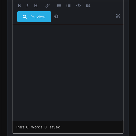
Preview
lines: 0 words: 0
saved