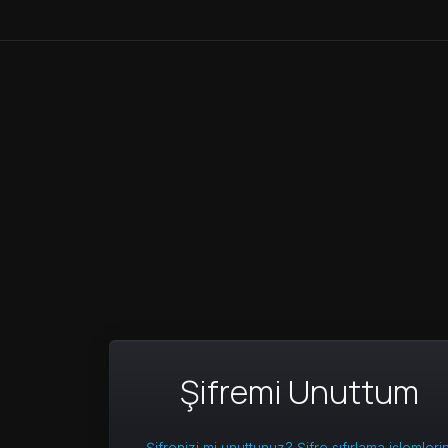
Şifremi Unuttum
Şifrenizi mi unuttunuz? Şifre sıfırlama işlemlerin