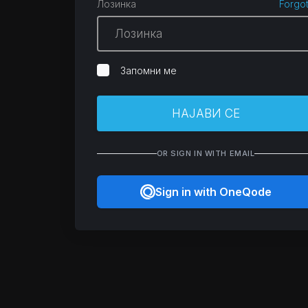
Лозинка
Forgo
Запомни ме
НАЈАВИ СЕ
OR SIGN IN WITH EMAIL
Sign in with OneQode